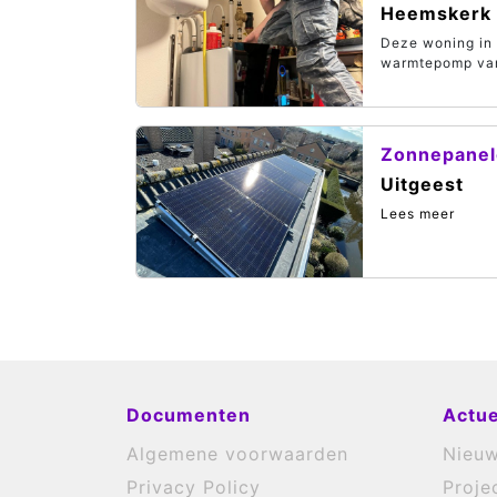
Heemskerk
Deze woning in 
warmtepomp van 
Zonnepanele
Uitgeest
Lees meer
Documenten
Actue
Algemene voorwaarden
Nieu
Privacy Policy
Proje