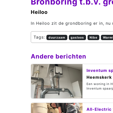
Bronboring t.b.v.
Heiloo
In Heiloo zit de grondboring er in, 
Tags:
duurzaam
gasloos
Nibe
Warm
Andere berichten
Inventum s
Heemskerk
Een woning in 
Inventum spaa
All-Electri