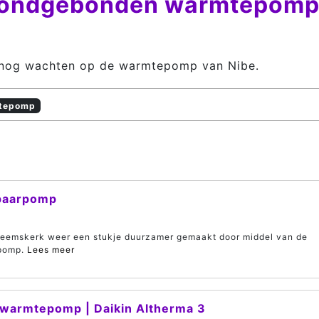
 grondgebonden warmtepom
nu nog wachten op de warmtepomp van Nibe.
tepomp
paarpomp
Heemskerk weer een stukje duurzamer gemaakt door middel van de
rpomp.
Lees meer
c warmtepomp | Daikin Altherma 3