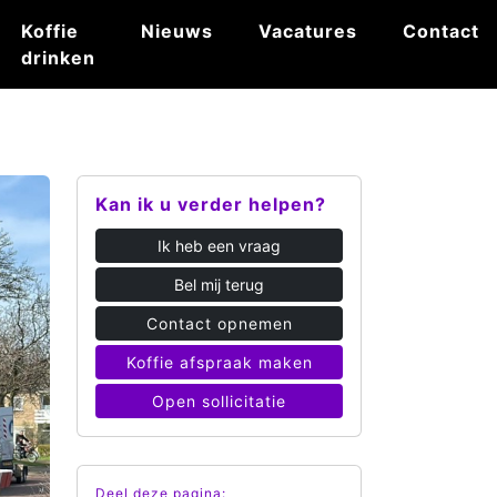
Koffie
Nieuws
Vacatures
Contact
drinken
Kan ik u verder helpen?
Ik heb een vraag
Bel mij terug
Contact opnemen
Koffie afspraak maken
Open sollicitatie
Deel deze pagina: