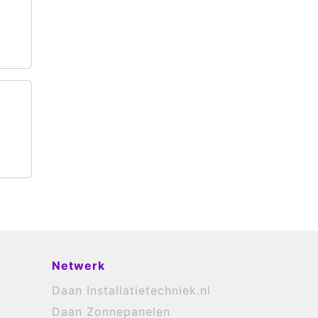
Netwerk
Daan Installatietechniek.nl
Daan Zonnepanelen